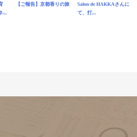
育
【ご報告】京都香りの旅
Salon de HAKKAさんに
..
て、打...