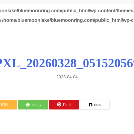
onlake/bluemoonring.com/public_html/wp-content/themes/
in
/home/bluemoonlake/bluemoonring.com/public_html/wp-co
PXL_20260328_05152056
2026.04.04
RSS
feedly
Pin it
note