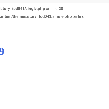
story_tcd041/single.php
on line
28
ntent/themes/story_tcd041/single.php
on line
9