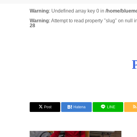
Warning
: Undefined array key 0 in
/home/bluemo
Warning
: Attempt to read property "slug" on null 
28
Post
Hatena
LINE