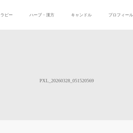
テラピー
ハーブ・漢方
キャンドル
プロフィー
PXL_20260328_051520569