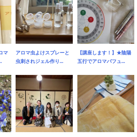
ロマ
アロマ虫よけスプレーと
【講座します！】★陰陽
.
虫刺されジェル作り...
五行でアロマパフュ...