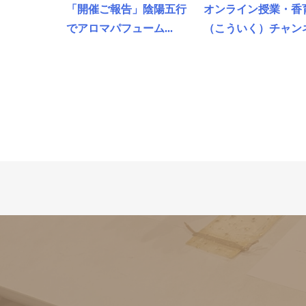
「開催ご報告」陰陽五行
オンライン授業・香
でアロマパフューム...
（こういく）チャンネ.