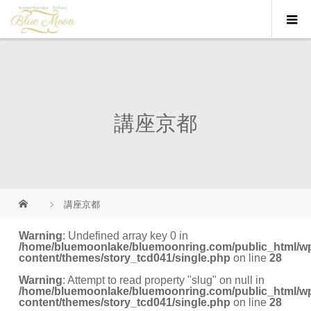
講座京都
講座京都
Warning
: Undefined array key 0 in
/home/bluemoonlake/bluemoonring.com/public_html/w
content/themes/story_tcd041/single.php
on line
28
Warning
: Attempt to read property "slug" on null in
/home/bluemoonlake/bluemoonring.com/public_html/w
content/themes/story_tcd041/single.php
on line
28