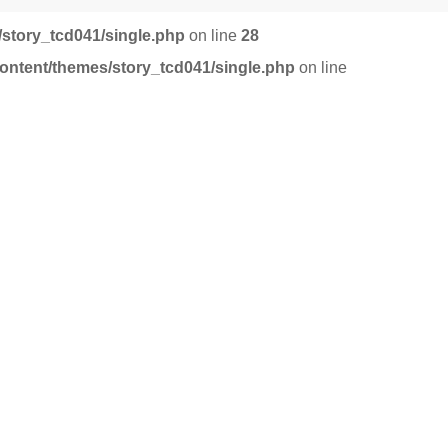
story_tcd041/single.php
on line
28
ntent/themes/story_tcd041/single.php
on line