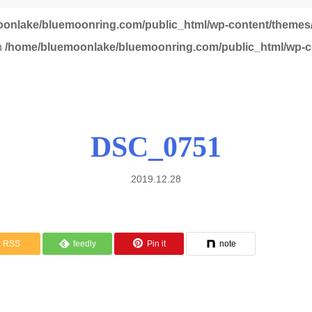
onlake/bluemoonring.com/public_html/wp-content/themes/
in
/home/bluemoonlake/bluemoonring.com/public_html/wp-co
DSC_0751
2019.12.28
RSS
feedly
Pin it
note