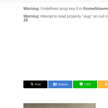
Warning
: Undefined array key 0 in
/home/bluemo
Warning
: Attempt to read property "slug" on null 
28
Post
Hatena
LINE