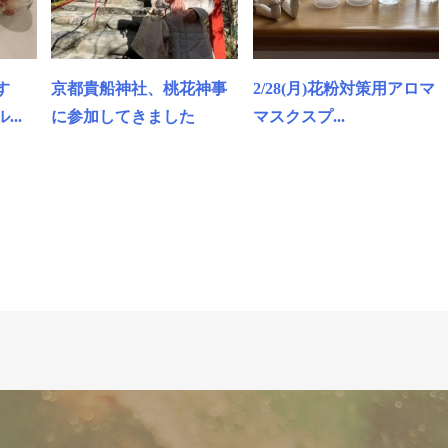
す
京都貴船神社、桃花神事
2/28(月)花粉対策用アロマ
..
に参加してきました
マスクスプ...