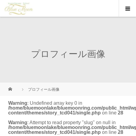
プロフィール画像
プロフィール画像
Warning
: Undefined array key 0 in
/home/bluemoonlake/bluemoonring.com/public_html/w
content/themes/story_tcd041/single.php
on line
28
Warning
: Attempt to read property "slug" on null in
/home/bluemoonlake/bluemoonring.com/public_html/w
content/themes/story_tcd041/single.php
on line
28